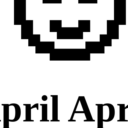
🙂
pril Apr